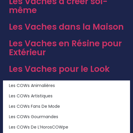
Les Vaches à créer soi-
même
Les Vaches dans la Maison
Les Vaches en Résine pour
Extérieur
Les Vaches pour le Look
Les COWs Animalières
Les COWs Artistiques
Les COWs Fans De Mode
Les COWs Gourmandes
Les COWs De L’HorosCOWpe