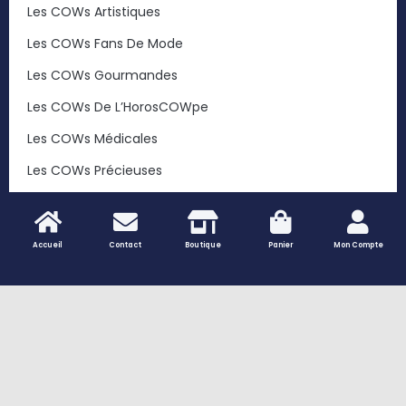
Les COWs Artistiques
Les COWs Fans De Mode
Les COWs Gourmandes
Les COWs De L’HorosCOWpe
Les COWs Médicales
Les COWs Précieuses
Les COWs Sportives
Les COWs Végétales
Accueil
Contact
Boutique
Panier
Mon Compte
Les COWs Voyageuses
… Et Toutes Les Autres COWs
Les Trophées Des COWs
Peaux De Vache Naturelles – Tapis Et Décoration
Authentique | Vaches Et Compagnie
Les Vaches À Créer Soi-Même