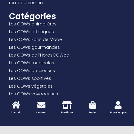
remboursement
Catégories
Les COWs animalières
Les COWs artistiques
Les COWs Fans de Mode
Les COWs gourmandes
Les COWs de l’HorosCOWpe
Les COWs médicales
Les COWs précieuses
Les COWs sportives
Les COWs végétales
Les COWs voyageuses
… et toutes les autres COWs
les Trophées des COWs
Accueil
Contact
Boutique
Panier
Mon Compte
Peaux de vache naturelles – Tapis et décoration
authentique | Vaches et Compagnie
Les Vaches à créer soi-même