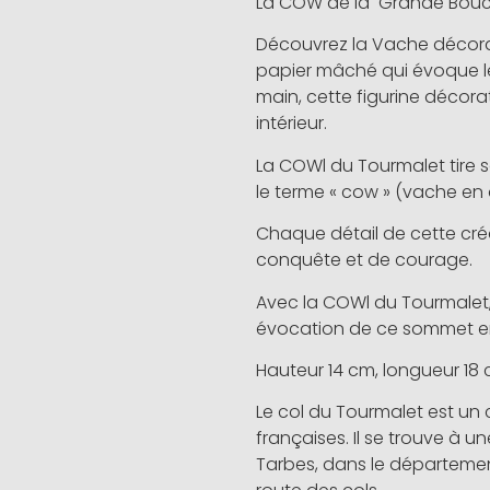
La COW de la Grande Boucl
Découvrez la Vache décora
papier mâché qui évoque le
main, cette figurine décora
intérieur.
La COWl du Tourmalet tire
le terme « cow » (vache en 
Chaque détail de cette cr
conquête et de courage.
Avec la COWl du Tourmalet,
évocation de ce sommet e
Hauteur 14 cm, longueur 18 
Le col du Tourmalet est un
françaises. Il se trouve à 
Tarbes, dans le départemen