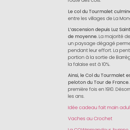
route des cols.
Le col du Tourmalet culmine
entre les villages de La Mon
L’ascension depuis Luz Sain
de moyenne.
La majorité de
un paysage dégagé permett
pendant leur effort. La pent
portion à la sortie de Barrè
la falaise est à 10%.
Ainsi, le Col du Tourmalet e
peloton du Tour de France.
première fois en 1910. Déso
les ans.
Idée cadeau fait main adult
Vaches au Crochet
La COWmmandeur, hymne