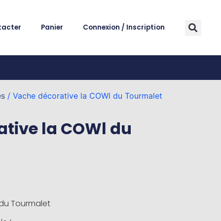
tacter
Panier
Connexion / Inscription
es
/ Vache décorative la COWl du Tourmalet
tive la COWl du
du Tourmalet