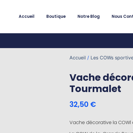
Accueil
Boutique
Notre Blog
Nous Con
Accueil
/
Les COWs sportiv
Vache décora
Tourmalet
32,50
€
Vache décorative la COWl 