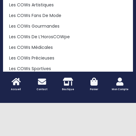
Les COWs Artistiques
Les COWs Fans De Mode
Les COWs Gourmandes
Les COWs De L’HorosCOWpe
Les COWs Médicales
Les COWs Précieuses
Les COWs Sportives
Les COWs Végétales
Les COWs Voyageuses
Accueil
Contact
Boutique
Panier
Mon Compte
… Et Toutes Les Autres COWs
Les Trophées Des COWs
Peaux De Vache Naturelles – Tapis Et Décoration
Authentique | Vaches Et Compagnie