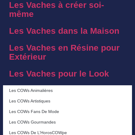
Les Vaches à créer soi-
même
Les Vaches dans la Maison
Les Vaches en Résine pour
Extérieur
Les Vaches pour le Look
Les COWs Animalières
Les COWs Artistiques
Les COWs Fans De Mode
Les COWs Gourmandes
Les COWs De L’HorosCOWpe