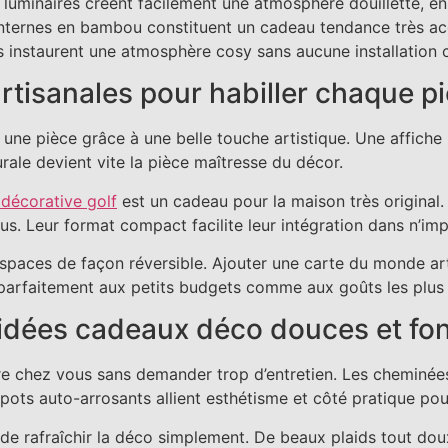
 luminaires créent facilement une atmosphère douillette, en
nternes en bambou constituent un cadeau tendance très acc
es instaurent une atmosphère cosy sans aucune installation
artisanales pour habiller chaque p
une pièce grâce à une belle touche artistique. Une affiche
rale devient vite la pièce maîtresse du décor.
décorative golf
est un cadeau pour la maison très original
s. Leur format compact facilite leur intégration dans n’im
paces de façon réversible. Ajouter une carte du monde ar
parfaitement aux petits budgets comme aux goûts les plus 
 idées cadeaux déco douces et fon
ure chez vous sans demander trop d’entretien. Les cheminée
-pots auto-arrosants allient esthétisme et côté pratique pou
 rafraîchir la déco simplement. De beaux plaids tout doux 