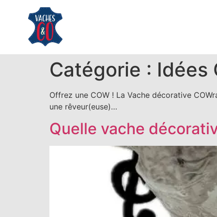
Catégorie :
Idées 
Offrez une COW ! La Vache décorative COWral
une rêveur(euse)…
Quelle vache décorative