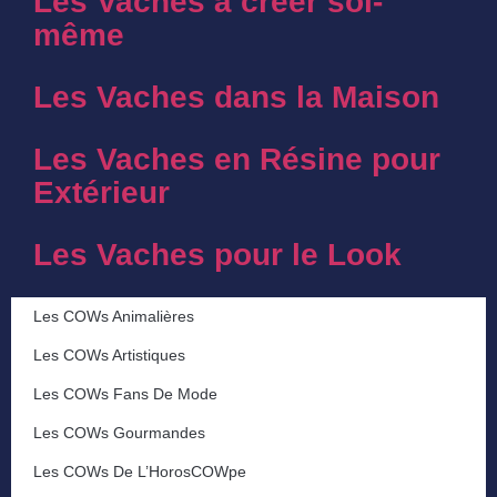
Les Vaches à créer soi-
même
Les Vaches dans la Maison
Les Vaches en Résine pour
Extérieur
Les Vaches pour le Look
Les COWs Animalières
Les COWs Artistiques
Les COWs Fans De Mode
Les COWs Gourmandes
Les COWs De L’HorosCOWpe