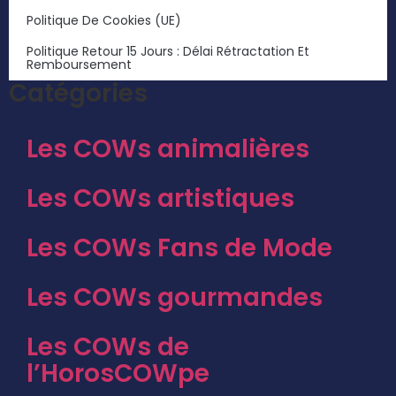
Politique De Cookies (UE)
Politique Retour 15 Jours : Délai Rétractation Et
Remboursement
Catégories
Les COWs animalières
Les COWs artistiques
Les COWs Fans de Mode
Les COWs gourmandes
Les COWs de
l’HorosCOWpe