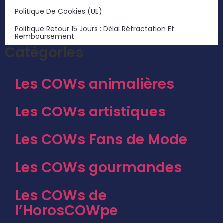
Politique De Cookies (UE)
Politique Retour 15 Jours : Délai Rétractation Et
Remboursement
Catégories
Les COWs animalières
Les COWs artistiques
Les COWs Fans de Mode
Les COWs gourmandes
Les COWs de
l’HorosCOWpe