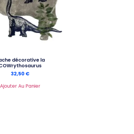
ache décorative la
COWrythosaurus
32,50
€
Ajouter Au Panier