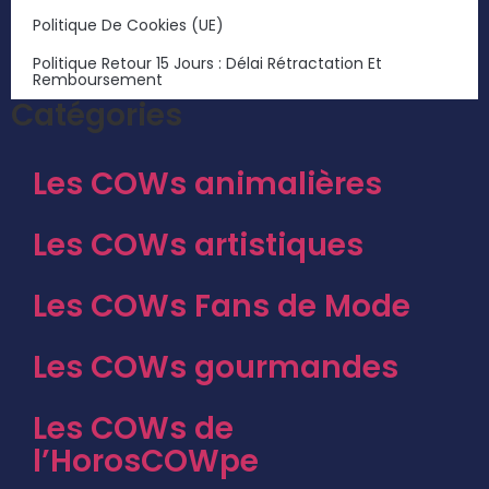
Politique De Cookies (UE)
Politique Retour 15 Jours : Délai Rétractation Et
Remboursement
Catégories
Les COWs animalières
Les COWs artistiques
Les COWs Fans de Mode
Les COWs gourmandes
Les COWs de
l’HorosCOWpe