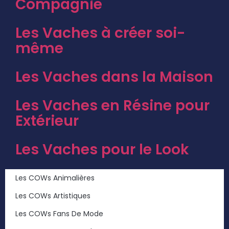
Compagnie
Les Vaches à créer soi-
même
Les Vaches dans la Maison
Les Vaches en Résine pour
Extérieur
Les Vaches pour le Look
Les COWs Animalières
Les COWs Artistiques
Les COWs Fans De Mode