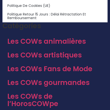
Politique De Cookies (UE)
Politique Retour 15 Jours : Délai Rétractation Et
Remboursement
Catégories
Les COWs animalières
Les COWs artistiques
Les COWs Fans de Mode
Les COWs gourmandes
Les COWs de
l’HorosCOWpe