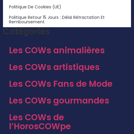
Politique De Cookies (UE)
Politique Retour 15 Jours : Délai Rétractation Et
Remboursement
Catégories
Les COWs animalières
Les COWs artistiques
Les COWs Fans de Mode
Les COWs gourmandes
Les COWs de
l’HorosCOWpe