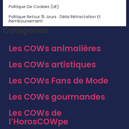
Politique De Cookies (UE)
Politique Retour 15 Jours : Délai Rétractation Et
Remboursement
Catégories
Les COWs animalières
Les COWs artistiques
Les COWs Fans de Mode
Les COWs gourmandes
Les COWs de
l’HorosCOWpe