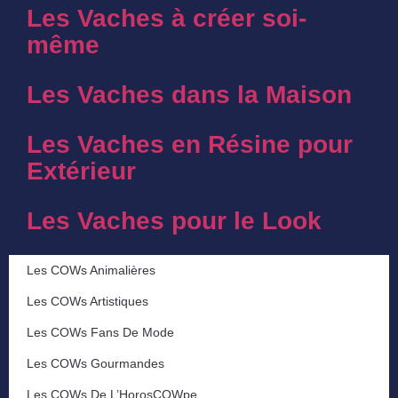
Les Vaches à créer soi-
même
Les Vaches dans la Maison
Les Vaches en Résine pour
Extérieur
Les Vaches pour le Look
Les COWs Animalières
Les COWs Artistiques
Les COWs Fans De Mode
Les COWs Gourmandes
Les COWs De L’HorosCOWpe