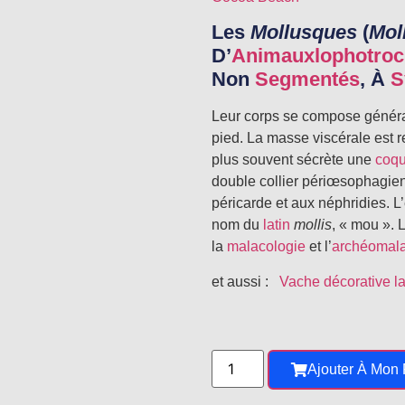
Les
Mollusques
(
Mol
D’
Animaux
Lophotroc
Non
Segmentés
, À
S
Leur corps se compose général
pied. La masse viscérale est r
plus souvent sécrète une
coqu
double collier périœsophagien
péricarde et aux néphridies. 
nom du
latin
mollis
, « mou ». 
la
malacologie
et l’
archéomala
et aussi :
Vache décorative 
Ajouter À Mon 