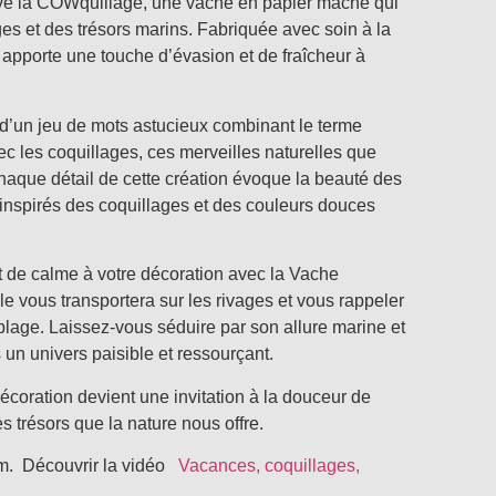
ve la COWquillage, une vache en papier mâché qui
es et des trésors marins. Fabriquée avec soin à la
e apporte une touche d’évasion et de fraîcheur à
d’un jeu de mots astucieux combinant le terme
c les coquillages, ces merveilles naturelles que
Chaque détail de cette création évoque la beauté des
 inspirés des coquillages et des couleurs douces
t de calme à votre décoration avec la Vache
e vous transportera sur les rivages et vous rappeler
plage. Laissez-vous séduire par son allure marine et
un univers paisible et ressourçant.
coration devient une invitation à la douceur de
s trésors que la nature nous offre.
cm. Découvrir la vidéo
Vacances, coquillages,