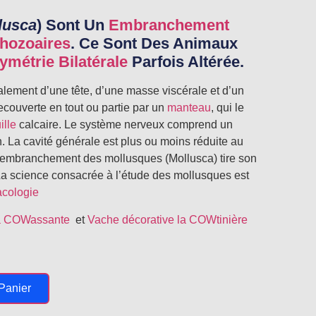
lusca
) Sont Un
Embranchement
hozoaires
. Ce Sont Des Animaux
ymétrie Bilatérale
Parfois Altérée.
ement d’une tête, d’une masse viscérale et d’un
ecouverte en tout ou partie par un
manteau
, qui le
ille
calcaire. Le système nerveux comprend un
. La cavité générale est plus ou moins réduite au
L’embranchement des mollusques (Mollusca) tire son
La science consacrée à l’étude des mollusques est
cologie
la COWassante
et
Vache décorative la COWtinière
Panier