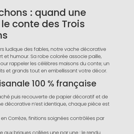
chons : quand une
le conte des Trois
ns
ivers ludique des fables, notre vache décorative
 et humour. Sa robe colorée associe paille,
pour rappeler les célèbres maisons du conte; un
etits et grands tout en embellissant votre décor.
isanale 100 % française
hé puis recouverte de papier décoratif et de
he décorative n’est identique, chaque pièce est
en Corrèze, finitions soignées contrôlées par
ce aux briques collées une par une : le rendu