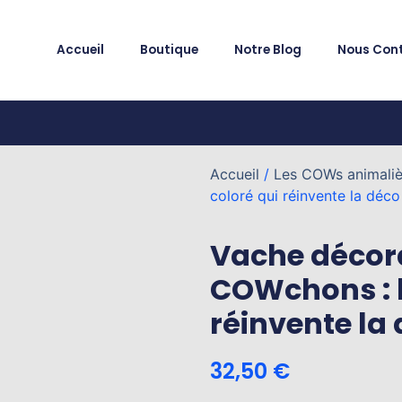
Accueil
Boutique
Notre Blog
Nous Con
Accueil
/
Les COWs animaliè
coloré qui réinvente la déco
Vache décora
COWchons : l
réinvente la
32,50
€