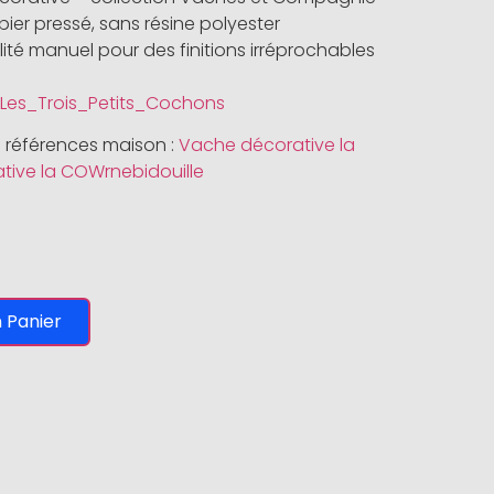
pier pressé, sans résine polyester
alité manuel pour des finitions irréprochables
ki/Les_Trois_Petits_Cochons
 références maison :
Vache décorative la
ive la COWrnebidouille
 Panier