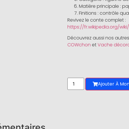
Matière principale : pa
Finitions : contrôle qu
Revivez le conte complet :
https://fr.wikipedia.org/wi
Découvrez aussi nos autres
COWchon
et
Vache décorat
Ajouter À Mon
émentaires