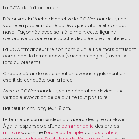
La COW de l’affrontement !
Découvrez la Vache décorative la COWmmandeur, une
vache en papier mâché qui évoque bataille et combat
naval. Façonnée avec soin à la main, cette figurine
décorative apporte une touche décalée à votre intérieur.
La COWmmandeur tire son nom d’un jeu de mots amusant
combinant le terme « cow » (vache en anglais) avec les
faits du présent !
Chaque détail de cette création évoque également un
esprit de conquête par la force.
Avec la COWmmandeur, votre décoration devient une
véritable évocation de ce qu’il ne faut pas faire.
Hauteur 14 cm, longueur 18 cm.
Le terme de
commandeur
a d’abord désigné au Moyen
Âge le responsable d’une
commanderie
des ordres
militaires
, comme l’
ordre du Temple
, ou
hospitaliers
,
comme l’
ordre de Saint-Jean de Jérusalem
(il est aussi