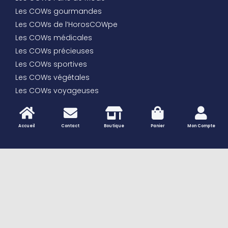
Les COWs gourmandes
Les COWs de l’HorosCOWpe
Les COWs médicales
Les COWs précieuses
Les COWs sportives
Les COWs végétales
Les COWs voyageuses
… et toutes les autres COWs
les Trophées des COWs
Accueil
Contact
Boutique
Panier
Mon Compte
Peaux de vache naturelles – Tapis et décoration
authentique | Vaches et Compagnie
Les Vaches à créer soi-même
Les Vaches dans la Maison
Les Vaches en Résine pour Extérieur
Les Vaches pour le Look