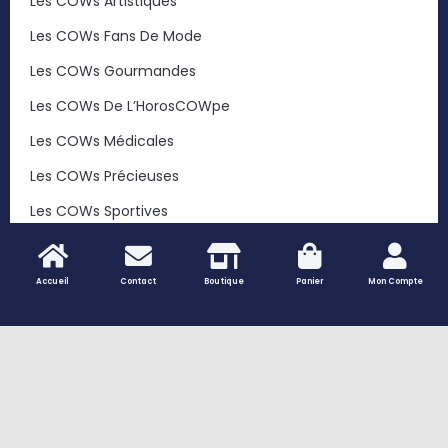
Les COWs Artistiques
Les COWs Fans De Mode
Les COWs Gourmandes
Les COWs De L’HorosCOWpe
Les COWs Médicales
Les COWs Précieuses
Les COWs Sportives
Les COWs Végétales
Les COWs Voyageuses
Accueil
Contact
Boutique
Panier
Mon Compte
… Et Toutes Les Autres COWs
Les Trophées Des COWs
Peaux De Vache Naturelles – Tapis Et Décoration
Authentique | Vaches Et Compagnie
Les Vaches À Créer Soi-Même