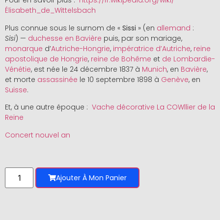
Pour en savoir plus :
https://fr.wikipedia.org/wiki/
Élisabeth_de_Wittelsbach
Plus connue sous le surnom de «
Sissi
» (en
allemand
:
Sisi
) —
duchesse en Bavière
puis, par son mariage,
monarque
d’
Autriche-Hongrie
,
impératrice d’Autriche
,
reine
apostolique de Hongrie
,
reine de Bohême
et
de Lombardie-
Vénétie
, est née le
24 décembre 1837
à
Munich
, en
Bavière
,
et morte
assassinée
le
10 septembre 1898
à
Genève
, en
Suisse
.
Et, à une autre époque :
Vache décorative La COWllier de la
Reine
Concert nouvel an
Ajouter À Mon Panier