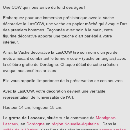
Une COW qui nous arrive du fond des âges !
Embarquez pour une immersion préhistorique avec la Vache
décorative la LasCOW, une vache en papier mâché qui évoque l’art
des premiers hommes. Façonnée avec soin à la main, cette
figurine décorative apporte une touche d’art pariétal à votre
intérieur.
Ainsi, la Vache décorative la LasCOW tire son nom d’un jeu de
mots amusant combinant le terme « cow » (vache en anglais) avec
la célèbre grotte de Dordogne. Chaque détail de cette création
évoque nos ancêtres artistes.
Elle vous rappelle l’importance de la préservation de ces oeuvres.
Avec la LasCOW, votre décoration devient une véritable
représentation de l’universalité de l’Art.
Hauteur 14 cm, longueur 18 cm.
La
grotte de Lascaux
, située sur la commune de
Montignac-
Lascaux
, en
Dordogne
en
région
Nouvelle-Aquitaine.
Dans la
vallée de la Vézère
, c’est l’une des plus importantes
grottes ornées