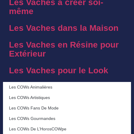
Les Vaches à créer soi-
même
Les Vaches dans la Maison
Les Vaches en Résine pour
Extérieur
Les Vaches pour le Look
Les COWs Animalières
Les COWs Artistiques
Les COWs Fans De Mode
Les COWs Gourmandes
Les COWs De L’HorosCOWpe